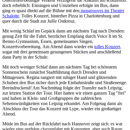
Osterferien-bedingte Verkehr verzögerte die Ankunft am Konzertort
doch erheblich: Einsingen und Umziehen erfolgte im Bus, dann
ging es quasi direkt auf die Bühne mit den
mongrooves im Theater
Schalotte
. Tolles Konzert, hinterher Pizza in Charlottenburg und
quer durch die Stadt zur JuHe Ostkreuz.
Mit wenig Schlaf im Gepäck dann am nächsten Tag nach Dresden:
genug Zeit für die Fahrt, herzlicher Empfang durch Voice It im St.
Benno-Gymnasium, Essen, gemeinsames Singen,
Konzertvorbereitung. Am Abend dann wieder ein
tolles Konzert
,
sogar mit drei gemeinsam gesungenen Stücken und anschließend
dann Party in der Schule.
Mit noch weniger Schlaf dann am nächsten Tag bei schönstem
Sonnenschein zunächst Stadtführung durch Dresden und
Mittagessen. Regina rangiert mit ruhiger Hand und glitzernden
Schuhen den Bus sicher durch jede Einbahnstraße und Straßenenge.
Beeindruckend! Am Nachmittag folgte der Transfer nach Leipzig,
zur letzten Station der Tour. Hier hatten wir einen ganzen Tag "frei"
und haben in Klein- und Großgruppen die zahlreichen
Sehenswürdigkeiten von Leipzig erkundet. Am Folgetag dann als
Abschluss der Tour das Konzert mit Lype, wieder ein großartiger
Abend.
Müde im Bus auf der Rückfahrt nach Hannover zeigt sich: es war
wieder eine perfekte clazzenfahrt mit Konzerten, aber auch Raum