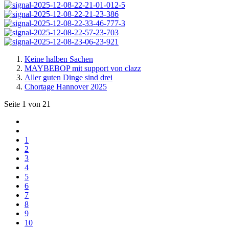
Keine halben Sachen
MAYBEBOP mit support von clazz
Aller guten Dinge sind drei
Chortage Hannover 2025
Seite 1 von 21
1
2
3
4
5
6
7
8
9
10