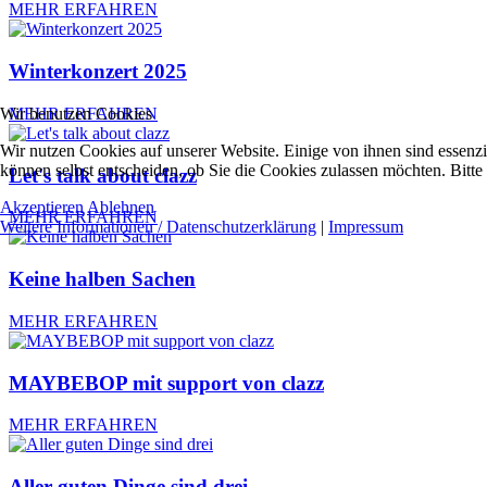
MEHR ERFAHREN
Winterkonzert 2025
Wir benutzen Cookies
MEHR ERFAHREN
Wir nutzen Cookies auf unserer Website. Einige von ihnen sind essenzi
können selbst entscheiden, ob Sie die Cookies zulassen möchten. Bitte
Let's talk about clazz
Akzeptieren
Ablehnen
MEHR ERFAHREN
Weitere Informationen / Datenschutzerklärung
|
Impressum
Keine halben Sachen
MEHR ERFAHREN
MAYBEBOP mit support von clazz
MEHR ERFAHREN
Aller guten Dinge sind drei