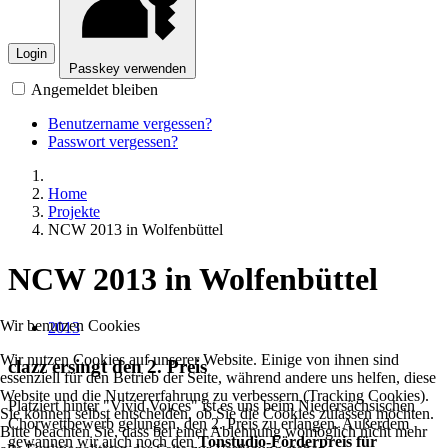
Login
Passkey verwenden
Angemeldet bleiben
Benutzername vergessen?
Passwort vergessen?
Home
Projekte
NCW 2013 in Wolfenbüttel
NCW 2013 in Wolfenbüttel
Wir benutzen Cookies
2013
Wir nutzen Cookies auf unserer Website. Einige von ihnen sind
clazz ersingt den 2. Preis
essenziell für den Betrieb der Seite, während andere uns helfen, diese
Website und die Nutzererfahrung zu verbessern (Tracking Cookies).
Platziert hinter "Vivid Voices" ist es uns beim Niedersächsischen
Sie können selbst entscheiden, ob Sie die Cookies zulassen möchten.
Chorwettbewerb gelungen, den 2. Preis zu erlangen. Außerdem
Bitte beachten Sie, dass bei einer Ablehnung womöglich nicht mehr
gewannen wir auch noch den
Tonstudio-Förderpreis für