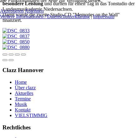
alle Funktionalitäten der Seite zur Verfügung stehen.
besondere Leistung
und durften für einen Tag in das Tonstudio der
Landesmusikademie Niedersachsen.
Akzeptieren
Ablehnen
Damit wurde die zweite Studio-CD "Memories on the Wall"
Weitere Informationen / Datenschutzerklärung
|
Impressum
finanziert.
Clazz Hannover
Home
Über clazz
Aktuelles
Termine
Musik
Kontakt
VIELSTIMMIG
Rechtliches