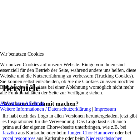
Wir benutzen Cookies
Wir nutzen Cookies auf unserer Website. Einige von ihnen sind
essenziell für den Betrieb der Seite, während andere uns helfen, diese
Website und die Nutzererfahrung zu verbessern (Tracking Cookies).
Sie können selbst entscheiden, ob Sie die Cookies zulassen möchten.
Beispiele
Bitte beachten Sie, dass bei einer Ablehnung womöglich nicht mehr
alle Funktionalitäten der Seite zur Verfügung stehen.
Was kann ich damit machen?
Akzeptieren
Ablehnen
Weitere Informationen / Datenschutzerklärung
|
Impressum
Ihr habt euch das Logo in allen Versionen heruntergeladen, jetzt gibt
es Inspirationen für die Verwendung! Das Logo lässt sich auch
prima auf der eigenen Chorwebseite unterbringen, wie z.B. bei
Jazzika
aus Karlsruhe oder beim
Jungen Chor Hannover
oder bei
vocal resoources
aus Karlsruhe oder beim
Niedersächsischen